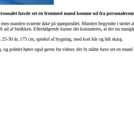
personalet havde set en fremmed mand komme ud fra personaleru
men manden svarede ikke på spørgsmålet. Manden begyndte i stedet at s
øb ud af butikken. Efterfølgende kunne det konstateres, at der nu mang
5-30 år, 175 cm, spinkel af bygning, med kort hår og lidt skæg.
, og politiet hører også gerne fra vidner, der fx måtte have set en m