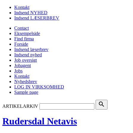
Kontakt
Indsend NYHED
Indsend LÆSERBREV
Contact
Eksempelside
Find firma
Forside
Indsend læserbrev
Indsend nyhed
Job oversigt
Jobagent
Jobs
Kontakt
Nyhedsbrev
LOG IN VIRKSOMHED
Sample page
search
ARTIKELARKIV
Rudersdal Netavis