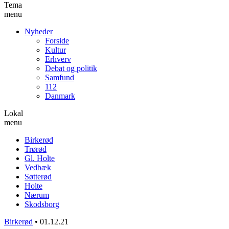
Tema
menu
Nyheder
Forside
Kultur
Erhverv
Debat og politik
Samfund
112
Danmark
Lokal
menu
Birkerød
Trørød
Gl. Holte
Vedbæk
Søtterød
Holte
Nærum
Skodsborg
Birkerød
•
01.12.21