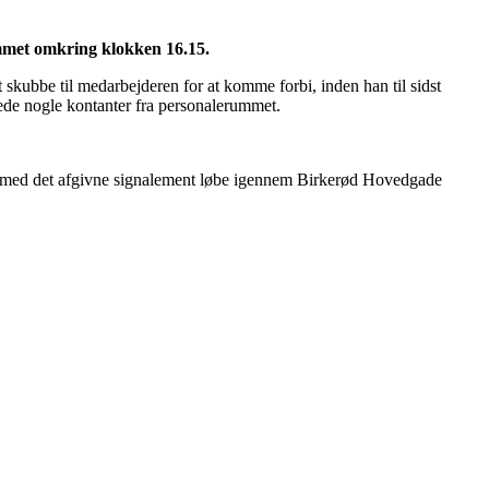
mmet omkring klokken 16.15.
kubbe til medarbejderen for at komme forbi, inden han til sidst
lede nogle kontanter fra personalerummet.
and med det afgivne signalement løbe igennem Birkerød Hovedgade