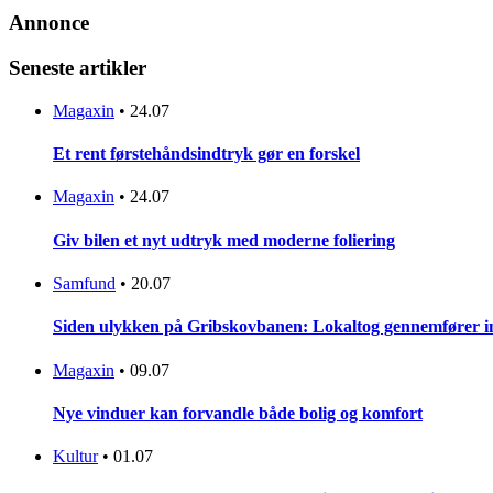
Annonce
Seneste artikler
Magaxin
•
24.07
Et rent førstehåndsindtryk gør en forskel
Magaxin
•
24.07
Giv bilen et nyt udtryk med moderne foliering
Samfund
•
20.07
Siden ulykken på Gribskovbanen: Lokaltog gennemfører initi
Magaxin
•
09.07
Nye vinduer kan forvandle både bolig og komfort
Kultur
•
01.07