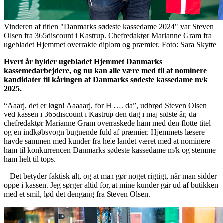
Vinderen af titlen "Danmarks sødeste kassedame 2024" var Steven
Olsen fra 365discount i Kastrup. Chefredaktør Marianne Gram fra
ugebladet Hjemmet overrakte diplom og præmier. Foto: Sara Skytte
Hvert år hylder ugebladet Hjemmet Danmarks
kassemedarbejdere, og nu kan alle være med til at nominere
kandidater til kåringen af Danmarks sødeste kassedame m/k
2025.
“Aaarj, det er løgn! Aaaaarj, for H …. da”, udbrød Steven Olsen
ved kassen i 365discount i Kastrup den dag i maj sidste år, da
chefredaktør Marianne Gram overraskede ham med den flotte titel
og en indkøbsvogn bugnende fuld af præmier. Hjemmets læsere
havde sammen med kunder fra hele landet været med at nominere
ham til konkurrencen Danmarks sødeste kassedame m/k og stemme
ham helt til tops.
– Det betyder faktisk alt, og at man gør noget rigtigt, når man sidder
oppe i kassen. Jeg sørger altid for, at mine kunder går ud af butikken
med et smil, lød det dengang fra Steven Olsen.