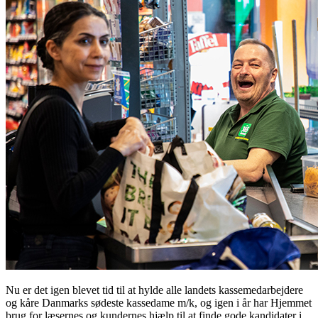
Nu er det igen blevet tid til at hylde alle landets kassemedarbejdere
og kåre Danmarks sødeste kassedame m/k, og igen i år har Hjemmet
brug for læsernes og kundernes hjælp til at finde gode kandidater i