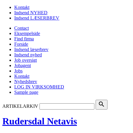
Kontakt
Indsend NYHED
Indsend LÆSERBREV
Contact
Eksempelside
Find firma
Forside
Indsend læserbrev
Indsend nyhed
Job oversigt
Jobagent
Jobs
Kontakt
Nyhedsbrev
LOG IN VIRKSOMHED
Sample page
search
ARTIKELARKIV
Rudersdal Netavis