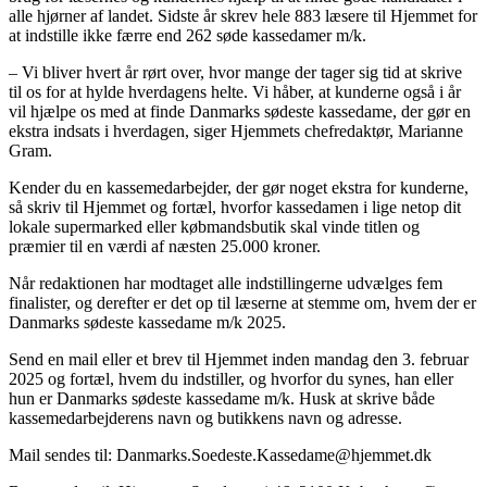
alle hjørner af landet. Sidste år skrev hele 883 læsere til Hjemmet for
at indstille ikke færre end 262 søde kassedamer m/k.
– Vi bliver hvert år rørt over, hvor mange der tager sig tid at skrive
til os for at hylde hverdagens helte. Vi håber, at kunderne også i år
vil hjælpe os med at finde Danmarks sødeste kassedame, der gør en
ekstra indsats i hverdagen, siger Hjemmets chefredaktør, Marianne
Gram.
Kender du en kassemedarbejder, der gør noget ekstra for kunderne,
så skriv til Hjemmet og fortæl, hvorfor kassedamen i lige netop dit
lokale supermarked eller købmandsbutik skal vinde titlen og
præmier til en værdi af næsten 25.000 kroner.
Når redaktionen har modtaget alle indstillingerne udvælges fem
finalister, og derefter er det op til læserne at stemme om, hvem der er
Danmarks sødeste kassedame m/k 2025.
Send en mail eller et brev til Hjemmet inden mandag den 3. februar
2025 og fortæl, hvem du indstiller, og hvorfor du synes, han eller
hun er Danmarks sødeste kassedame m/k. Husk at skrive både
kassemedarbejderens navn og butikkens navn og adresse.
Mail sendes til: Danmarks.Soedeste.Kassedame@hjemmet.dk