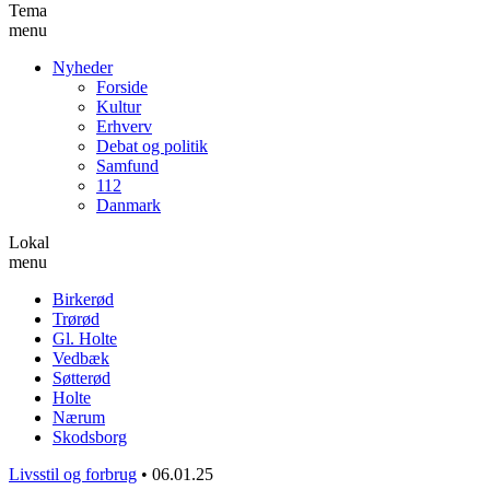
Tema
menu
Nyheder
Forside
Kultur
Erhverv
Debat og politik
Samfund
112
Danmark
Lokal
menu
Birkerød
Trørød
Gl. Holte
Vedbæk
Søtterød
Holte
Nærum
Skodsborg
Livsstil og forbrug
•
06.01.25