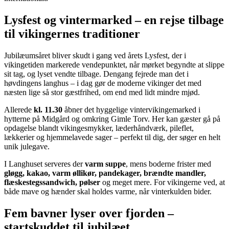
Lysfest og vintermarked – en rejse tilbage
til vikingernes traditioner
Jubilæumsåret bliver skudt i gang ved årets Lysfest, der i
vikingetiden markerede vendepunktet, når mørket begyndte at slippe
sit tag, og lyset vendte tilbage. Dengang fejrede man det i
høvdingens langhus – i dag gør de moderne vikinger det med
næsten lige så stor gæstfrihed, om end med lidt mindre mjød.
Allerede
kl. 11.30
åbner det hyggelige vintervikingemarked i
hytterne på Midgård og omkring Gimle Torv. Her kan gæster gå på
opdagelse blandt vikingesmykker, læderhåndværk, pileflet,
lækkerier og hjemmelavede sager – perfekt til dig, der søger en helt
unik julegave.
I Langhuset serveres der
varm suppe
, mens boderne frister med
gløgg, kakao, varm øllikør, pandekager, brændte mandler,
flæskestegssandwich, pølser
og meget mere. For vikingerne ved, at
både mave og hænder skal holdes varme, når vinterkulden bider.
Fem bavner lyser over fjorden –
startskuddet til jubilæet