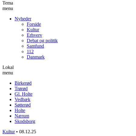
Tema
menu
Nyheder
Forside
Kultur
Erhverv
Debat og politik
Samfund
112
Danmark
Lokal
menu
Birkerød
Trørød
Gl. Holte
Vedbæk
Søtterød
Holte
Nærum
Skodsborg
Kultur
•
08.12.25