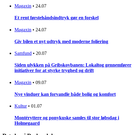
Magaxin
•
24.07
Et rent førstehåndsindtryk gør en forskel
Magaxin
•
24.07
Giv bilen et nyt udtryk med moderne foliering
Samfund
•
20.07
Siden ulykken på Gribskovbanen: Lokaltog gennemfører
initiativer for at styrke tryghed og drift
Magaxin
•
09.07
Nye vinduer kan forvandle både bolig og komfort
Kultur
•
01.07
Montéryttere og ponykuske samles til stor løbsdag i
Holmegaard