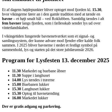
Et af dagens højdepunkter bliver optoget mod fjorden kl.
15.30
,
hvor vikingerne fører an i den gamle tradition med at tænde en
bavne
– et højt smalt bål – ved Roklubben. Samtidig tændes i alt
fem bavner
langs fjorden, som i fællesskab sender lys ud over
vinterlandskabet.
I vikingetiden fungerede bavnenetværket som et signal- og
samlingssystem, der kunne advare mod fjender eller kalde folk
sammen. I 2025 bliver bavnerne i stedet et festligt symbol på
sammenhold, lys og starten på det store jubilæumsår 2026.
Program for Lysfesten 13. december 2025
11.30
Markedet og buebane åbner
11.30
Suppe i langhuset
14.00
Lys tændes i træerne
15.00
Buebanen lukker
15.30
Langhuset lukker
15.30
Optog til bavnetænding
16.00
Markedet lukker
Der er gratis adgang og parkering.