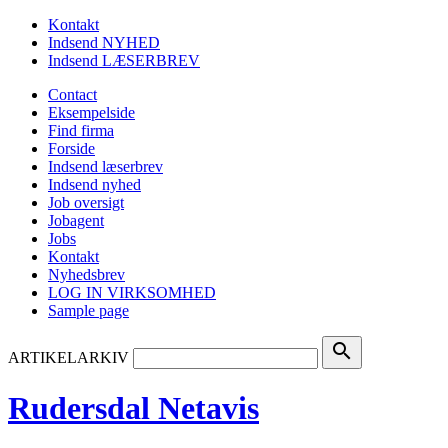
Kontakt
Indsend NYHED
Indsend LÆSERBREV
Contact
Eksempelside
Find firma
Forside
Indsend læserbrev
Indsend nyhed
Job oversigt
Jobagent
Jobs
Kontakt
Nyhedsbrev
LOG IN VIRKSOMHED
Sample page
search
ARTIKELARKIV
Rudersdal Netavis