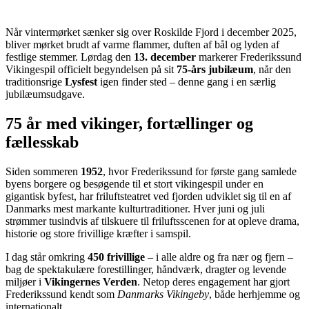
Når vintermørket sænker sig over Roskilde Fjord i december 2025,
bliver mørket brudt af varme flammer, duften af bål og lyden af
festlige stemmer. Lørdag den
13. december
markerer Frederikssund
Vikingespil officielt begyndelsen på sit
75-års jubilæum
, når den
traditionsrige
Lysfest
igen finder sted – denne gang i en særlig
jubilæumsudgave.
75 år med vikinger, fortællinger og
fællesskab
Siden sommeren
1952
, hvor Frederikssund for første gang samlede
byens borgere og besøgende til et stort vikingespil under en
gigantisk byfest, har friluftsteatret ved fjorden udviklet sig til en af
Danmarks mest markante kulturtraditioner. Hver juni og juli
strømmer tusindvis af tilskuere til friluftsscenen for at opleve drama,
historie og store frivillige kræfter i samspil.
I dag står omkring
450 frivillige
– i alle aldre og fra nær og fjern –
bag de spektakulære forestillinger, håndværk, dragter og levende
miljøer i
Vikingernes Verden
. Netop deres engagement har gjort
Frederikssund kendt som
Danmarks Vikingeby
, både herhjemme og
internationalt.