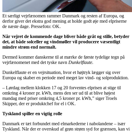
Et særligt vejrfænomen rammer Danmark og resten af Europa, og
derfor giver det ekstra god mening at holde godt øje med elpriserne
de næste dage. Pressefoto: OK.
Når vejret de kommende dage bliver både gråt og stille, betyder
det, at både solceller og vindmøller vil producere væsentligt
mindre strøm end normalt.
Dermed kommer danskerne til at mærke de første tydelige tegn på
vejrfænomenet med det tyske navn
Dunkelflaute.
Dunkelflaute er en vejrsituation, hvor et højtryk lægger sig over
Europa og skaber en periode med meget lav vind- og solproduktion.
– Lørdag mellem klokken 17 og 20 forventes elprisen at stige til
omkring 4 kroner pr. kWh, mens den ser ud til at blive højest
mandag med priser omkring 4,5 kroner pr. kWh,” siger Troels
Skipper, der er produktchef for el i OK.
Tyskland spiller en vigtig rolle
Danmark er tæt forbundet med elmarkederne i nabolandene – især
Tyskland. Når der er overskud af grøn strøm syd for grænsen, kan vi