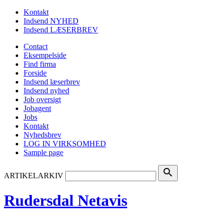
Kontakt
Indsend NYHED
Indsend LÆSERBREV
Contact
Eksempelside
Find firma
Forside
Indsend læserbrev
Indsend nyhed
Job oversigt
Jobagent
Jobs
Kontakt
Nyhedsbrev
LOG IN VIRKSOMHED
Sample page
search
ARTIKELARKIV
Rudersdal Netavis