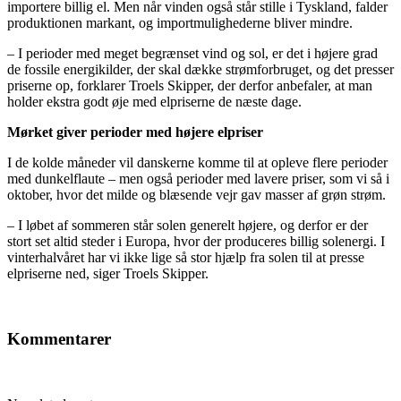
importere billig el. Men når vinden også står stille i Tyskland, falder
produktionen markant, og importmulighederne bliver mindre.
– I perioder med meget begrænset vind og sol, er det i højere grad
de fossile energikilder, der skal dække strømforbruget, og det presser
priserne op, forklarer Troels Skipper, der derfor anbefaler, at man
holder ekstra godt øje med elpriserne de næste dage.
Mørket giver perioder med højere elpriser
I de kolde måneder vil danskerne komme til at opleve flere perioder
med dunkelflaute – men også perioder med lavere priser, som vi så i
oktober, hvor det milde og blæsende vejr gav masser af grøn strøm.
– I løbet af sommeren står solen generelt højere, og derfor er der
stort set altid steder i Europa, hvor der produceres billig solenergi. I
vinterhalvåret har vi ikke lige så stor hjælp fra solen til at presse
elpriserne ned, siger Troels Skipper.
Kommentarer