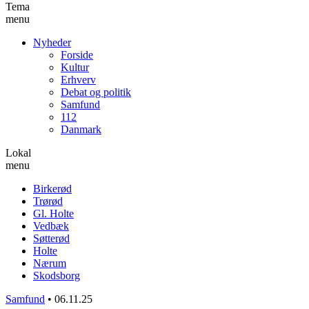
Tema
menu
Nyheder
Forside
Kultur
Erhverv
Debat og politik
Samfund
112
Danmark
Lokal
menu
Birkerød
Trørød
Gl. Holte
Vedbæk
Søtterød
Holte
Nærum
Skodsborg
Samfund
•
06.11.25